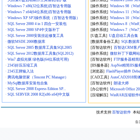
· 大白菜U盘启动制作工具装机维护版
[操作系统]
Windows 2000 
· Windows 7 x86(32位系统)百智达专用版
[操作系统]
Windows 98（W
· Windows 7 x64(64位系统)百智达专用版
[操作系统]
Windows 11（W
· Windows XP SP3操作系统（百智达专用版）
[操作系统]
Windows 10（W
· SQL Server 2000 4 in 1 四合一安装包
[操作系统]
Windows 8（W
· SQL Server 2000 SP4中文版补丁
[操作系统]
Windows 7（W
· SQL Server 2000安装挂起修复工具
[U盘工具]
U盘启动工具合集
· 微软MSDE 2000数据库
[数据库备份工具]
SQL数据
· SQL Server 2005 数据库工具集SQL2005
[百智达软件]
百智达CRM客
· SQL Server 2012数据库工具集(SQL2012)
[操作系统]
微软补丁下载网站:(Micro
· Win7 虚拟光驱 绿色版(64位系统可用)
[百智达软件]
FTP服务器精简
· 2345好压压缩工具
[IIS服务器]
AspNet精简IIS服务
· 2345王牌输入法
[浏览器]
FlashPlayer插件 Deb
· 腾讯电脑管家（Tencent PC Manager）
[CAD工具]
AutoCAD2018
· MySql数据库安装包合集
[百智达软件]
朗读大师
· SQL Server 2008 Express Edition SP...
[办公软件]
Microsoft Office
· SQL SERVER 2008 R2[x86-x64]中文版
[压缩解压]
WinRAR压缩软件64
技术支持:
百智达软件
本站
备