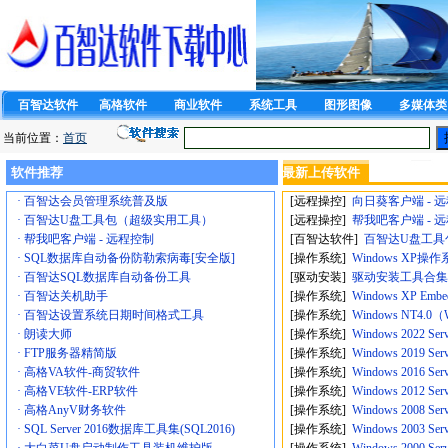
百智达软件
高格软件
商业软件
系统工具
图形图像
多媒体类
当前位置：
首页
软件推荐
最新上传软件
· 百智达会员管理系统普及版
[远程操控]
向日葵客户端 - 
· 百智达U盘工具包（超级实用工具）
[远程操控]
帮我吧客户端 - 
· 帮我吧客户端 - 远程控制
[百智达软件]
百智达U盘工具
· SQL数据库自动备份防勒索病毒[安全版]
[操作系统]
Windows XP操
· 百智达SQL数据库自动备份工具
[驱动安装]
驱动安装工具合集
· 百智达关机助手
[操作系统]
Windows XP E
· 百智达设置系统日期时间格式工具
[操作系统]
Windows NT4.
· 朗读大师
[操作系统]
Windows 2022 
· FTP服务器精简版
[操作系统]
Windows 2019 
· 高格VA软件-商贸软件
[操作系统]
Windows 2016 
· 高格VE软件-ERP软件
[操作系统]
Windows 2012 
· 高格AnyV财务软件
[操作系统]
Windows 2008 
· SQL Server 2016数据库工具集(SQL2016)
[操作系统]
Windows 2003 